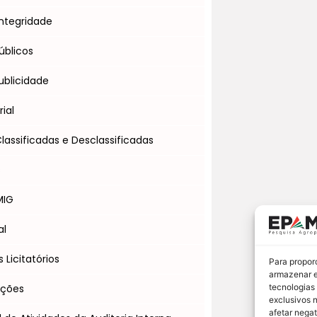
ntegridade
úblicos
blicidade
ial
assificadas e Desclassificadas
s
MIG
al
Licitatórios
Para propor
armazenar e
Ações
tecnologias
exclusivos 
afetar nega