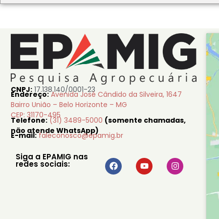
CNPJ:
17.138.140/0001-23
Endereço:
Avenida José Cândido da Silveira, 1647
Bairro União – Belo Horizonte – MG
CEP: 31170-495
Telefone:
(31) 3489-5000
(somente chamadas,
não atende WhatsApp)
E-mail:
faleconosco@epamig.br
Siga a EPAMIG nas
redes sociais: