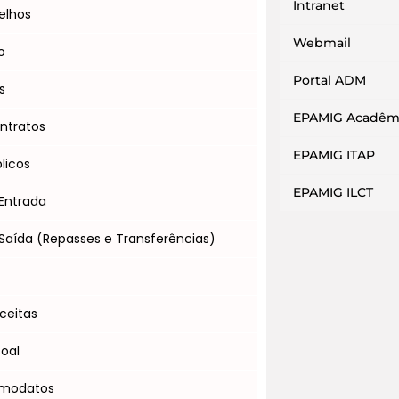
Intranet
elhos
Webmail
o
Portal ADM
s
EPAMIG Acadêm
ntratos
EPAMIG ITAP
licos
EPAMIG ILCT
Entrada
Saída (Repasses e Transferências)
s
ceitas
soal
omodatos