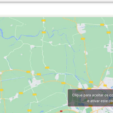
Clique para aceitar os c
e ativar este c