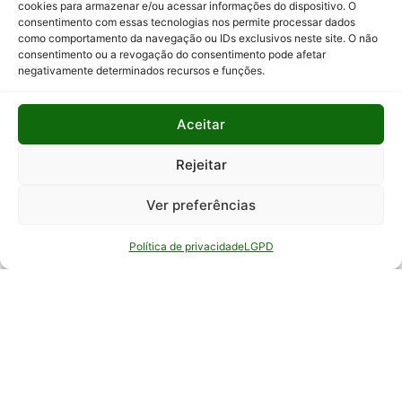
cookies para armazenar e/ou acessar informações do dispositivo. O
consentimento com essas tecnologias nos permite processar dados
Relatório
como comportamento da navegação ou IDs exclusivos neste site. O não
Anual de
consentimento ou a revogação do consentimento pode afetar
Atividades
negativamente determinados recursos e funções.
da
Auditoria
Interna
Aceitar
Relatório
Rejeitar
de Gestão
Ver preferências
Serviço de
Informação
Política de privacidade
LGPD
ao Cidadão
© Todos os direitos reservados - EPAMIG -
Empresa de Pesquisa Agropecuária de Minas
Gerais - Desenvolvimento: ASCOM - Assessoria de