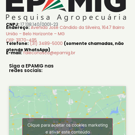
CNPJ:
17.138.140/0001-23
Endereço:
Avenida José Cândido da Silveira, 1647 Bairro
União – Belo Horizonte – MG
CEP: 31170-495
Telefone:
(31) 3489-5000
(somente chamadas, não
atende WhatsApp)
E-mail:
faleconosco@epamig.br
Siga a EPAMIG nas
redes sociais:
Clique para aceitar os cookies marketing
e ativar este conteúdo