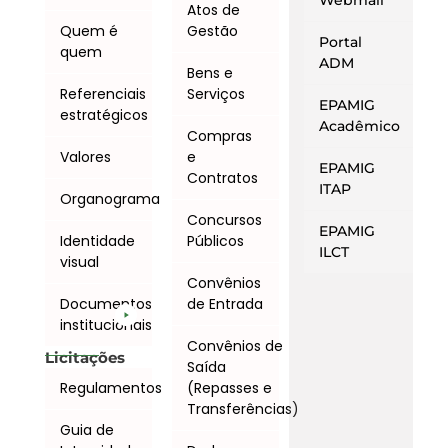
Webmail
Atos de
Quem é
Gestão
Portal
quem
ADM
Bens e
Referenciais
Serviços
EPAMIG
estratégicos
Acadêmico
Compras
Valores
e
EPAMIG
Contratos
ITAP
Organograma
Concursos
EPAMIG
Identidade
Públicos
ILCT
visual
Convênios
Documentos
de Entrada
institucionais
Convênios de
Licitações
Saída
Regulamentos
(Repasses e
Transferências)
Guia de