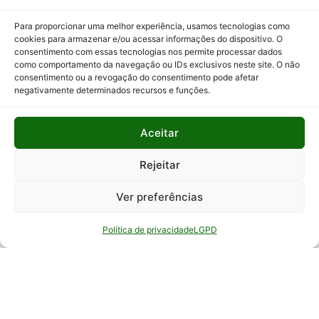
Programas
Para proporcionar uma melhor experiência, usamos tecnologias como
e Ações
cookies para armazenar e/ou acessar informações do dispositivo. O
consentimento com essas tecnologias nos permite processar dados
Relatório
como comportamento da navegação ou IDs exclusivos neste site. O não
Anual de
consentimento ou a revogação do consentimento pode afetar
Atividades
negativamente determinados recursos e funções.
da
Auditoria
Aceitar
Interna
Relatório
Rejeitar
de Gestão
Ver preferências
Serviço de
Informação
Política de privacidade
LGPD
ao Cidadão