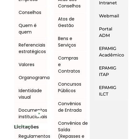
Intranet
Conselhos
Conselhos
Webmail
Atos de
Quem é
Gestão
Portal
quem
ADM
Bens e
Referenciais
Serviços
EPAMIG
estratégicos
Acadêmico
Compras
Valores
e
EPAMIG
Contratos
ITAP
Organograma
Concursos
EPAMIG
Identidade
Públicos
ILCT
visual
Convênios
Documentos
de Entrada
institucionais
Convênios de
Licitações
Saída
Regulamentos
(Repasses e