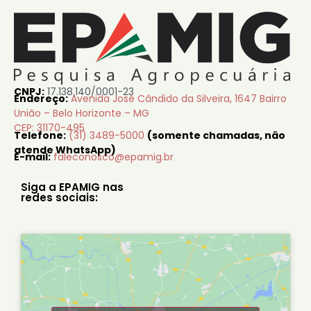
CNPJ:
17.138.140/0001-23
Endereço:
Avenida José Cândido da Silveira, 1647 Bairro
União – Belo Horizonte – MG
CEP: 31170-495
Telefone:
(31) 3489-5000
(somente chamadas, não
atende WhatsApp)
E-mail:
faleconosco@epamig.br
Siga a EPAMIG nas
redes sociais: