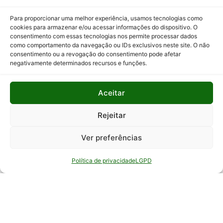
Programas
Para proporcionar uma melhor experiência, usamos tecnologias como
e Ações
cookies para armazenar e/ou acessar informações do dispositivo. O
consentimento com essas tecnologias nos permite processar dados
Relatório
como comportamento da navegação ou IDs exclusivos neste site. O não
Anual de
consentimento ou a revogação do consentimento pode afetar
Atividades
negativamente determinados recursos e funções.
da
Auditoria
Aceitar
Interna
Relatório
Rejeitar
de Gestão
Ver preferências
Serviço de
Informação
Política de privacidade
LGPD
ao Cidadão