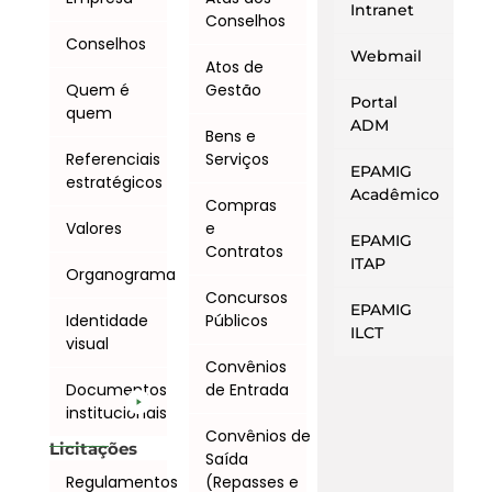
Intranet
Conselhos
Conselhos
Webmail
Atos de
Quem é
Gestão
Portal
quem
ADM
Bens e
Referenciais
Serviços
EPAMIG
estratégicos
Acadêmico
Compras
Valores
e
EPAMIG
Contratos
ITAP
Organograma
Concursos
EPAMIG
Identidade
Públicos
ILCT
visual
Convênios
Documentos
de Entrada
institucionais
Convênios de
Licitações
Saída
Regulamentos
(Repasses e