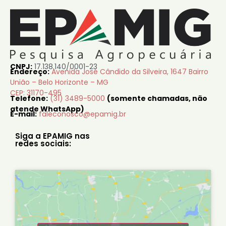
CNPJ:
17.138.140/0001-23
Endereço:
Avenida José Cândido da Silveira, 1647 Bairro
União – Belo Horizonte – MG
CEP: 31170-495
Telefone:
(31) 3489-5000
(somente chamadas, não
atende WhatsApp)
E-mail:
faleconosco@epamig.br
Siga a EPAMIG nas
redes sociais: