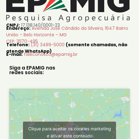
CNPJ:
17.138.140/0001-23
Endereço:
Avenida José Cândido da Silveira, 1647 Bairro
União – Belo Horizonte – MG
CEP: 31170-495
Telefone:
(31) 3489-5000
(somente chamadas, não
atende WhatsApp)
E-mail:
faleconosco@epamig.br
Siga a EPAMIG nas
redes sociais:
Clique para aceitar os cookies marketing
e ativar este conteúdo