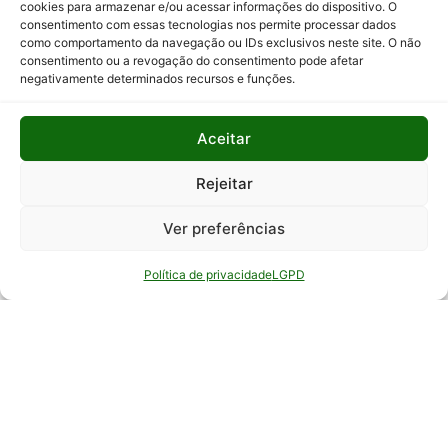
cookies para armazenar e/ou acessar informações do dispositivo. O
consentimento com essas tecnologias nos permite processar dados
Relatório
como comportamento da navegação ou IDs exclusivos neste site. O não
Anual de
consentimento ou a revogação do consentimento pode afetar
Atividades
negativamente determinados recursos e funções.
da
Auditoria
Interna
Aceitar
Relatório
Rejeitar
de Gestão
Ver preferências
Serviço de
Informação
Política de privacidade
LGPD
ao Cidadão
© Todos os direitos reservados - EPAMIG -
Empresa de Pesquisa Agropecuária de Minas
Gerais - Desenvolvimento: ASCOM - Assessoria de