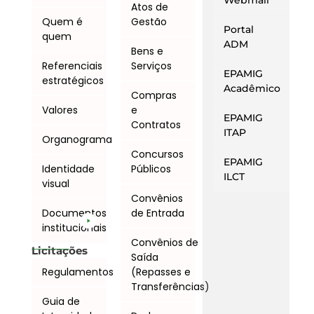
Webmail
Atos de
Quem é
Gestão
Portal
quem
ADM
Bens e
Referenciais
Serviços
EPAMIG
estratégicos
Acadêmico
Compras
Valores
e
EPAMIG
Contratos
ITAP
Organograma
Concursos
EPAMIG
Identidade
Públicos
ILCT
visual
Convênios
Documentos
de Entrada
institucionais
Convênios de
Licitações
Saída
Regulamentos
(Repasses e
Transferências)
Guia de