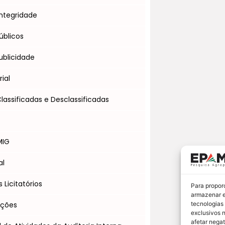
ntegridade
úblicos
blicidade
ial
assificadas e Desclassificadas
s
MIG
al
Licitatórios
Para propor
armazenar e
Ações
tecnologias
exclusivos 
afetar nega