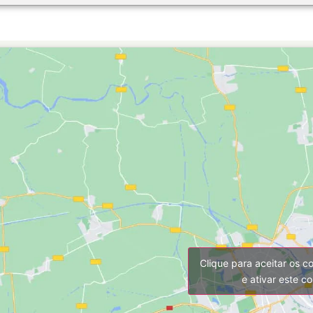
Clique para aceitar os c
e ativar este c