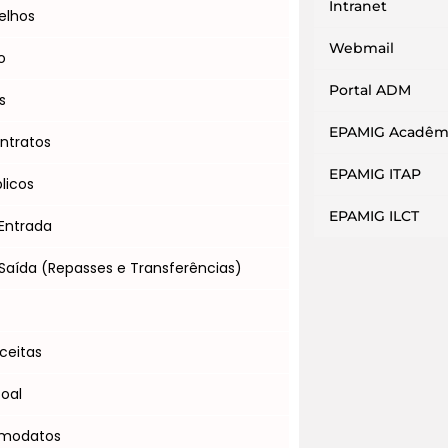
Intranet
elhos
Webmail
o
Portal ADM
s
EPAMIG Acadêm
ntratos
EPAMIG ITAP
licos
EPAMIG ILCT
Entrada
Saída (Repasses e Transferências)
s
ceitas
soal
omodatos