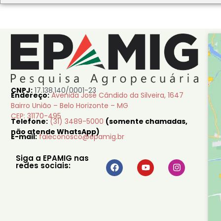
CNPJ:
17.138.140/0001-23
Endereço:
Avenida José Cândido da Silveira, 1647
Bairro União – Belo Horizonte – MG
CEP: 31170-495
Telefone:
(31) 3489-5000
(somente chamadas,
não atende WhatsApp)
E-mail:
faleconosco@epamig.br
Siga a EPAMIG nas
redes sociais: