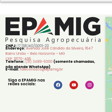
CNPJ:
17.138.140/0001-23
Endereço:
Avenida José Cândido da Silveira, 1647
Bairro União – Belo Horizonte – MG
CEP: 31170-495
Telefone:
(31) 3489-5000
(somente chamadas,
não atende WhatsApp)
E-mail:
faleconosco@epamig.br
Siga a EPAMIG nas
redes sociais: