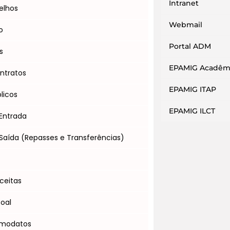
Intranet
elhos
Webmail
o
Portal ADM
s
EPAMIG Acadêm
ntratos
EPAMIG ITAP
licos
EPAMIG ILCT
Entrada
Saída (Repasses e Transferências)
s
ceitas
soal
omodatos