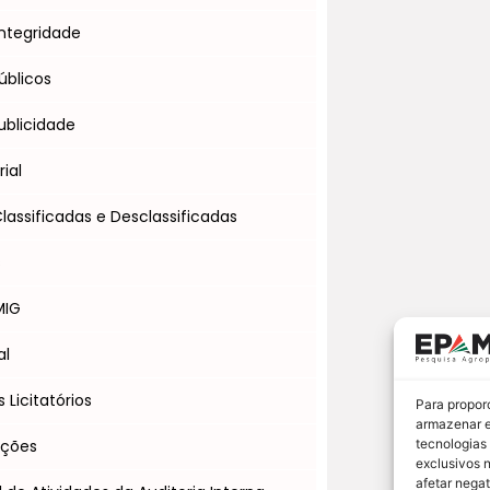
ntegridade
úblicos
blicidade
ial
assificadas e Desclassificadas
s
MIG
al
Licitatórios
Para propor
armazenar e
Ações
tecnologias
exclusivos 
afetar nega