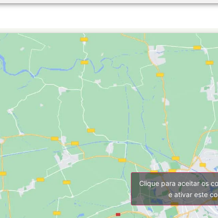
Clique para aceitar os c
e ativar este c