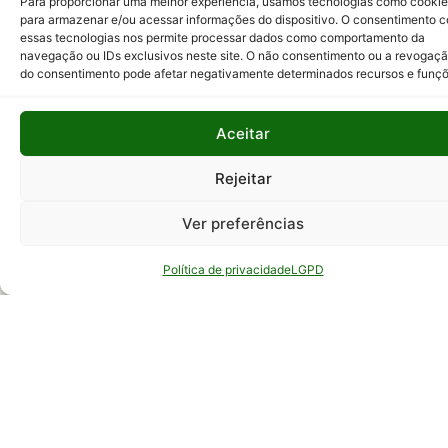
Para proporcionar uma melhor experiência, usamos tecnologias como cooki
para armazenar e/ou acessar informações do dispositivo. O consentimento 
Siga a EPAMIG nas
essas tecnologias nos permite processar dados como comportamento da
redes sociais:
navegação ou IDs exclusivos neste site. O não consentimento ou a revogaç
do consentimento pode afetar negativamente determinados recursos e funçõ
Aceitar
Rejeitar
Ver preferências
Clique para aceitar os cookies marketing
e ativar este conteúdo
Política de privacidade
LGPD