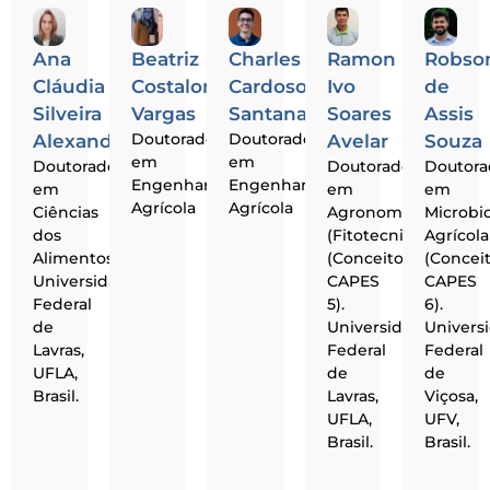
Ana
Beatriz
Charles
Ramon
Robso
Cláudia
Costalonga
Cardoso
Ivo
de
Silveira
Vargas
Santana
Soares
Assis
Doutorado
Doutorado
Alexandre
Avelar
Souza
em
em
Doutorado
Doutorado
Doutor
Engenharia
Engenharia
em
em
em
Agrícola
Agrícola
Ciências
Agronomia
Microbi
dos
(Fitotecnia)
Agrícola
Alimentos.
(Conceito
(Concei
Universidade
CAPES
CAPES
Federal
5).
6).
de
Universidade
Univers
Lavras,
Federal
Federal
UFLA,
de
de
Brasil.
Lavras,
Viçosa,
UFLA,
UFV,
Brasil.
Brasil.