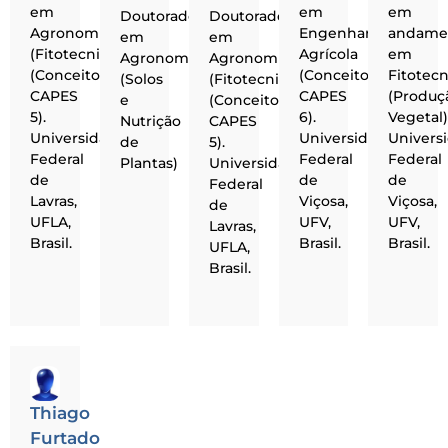
em
em
em
Doutorado
Doutorado
Agronomia
Engenharia
andame
em
em
(Fitotecnia)
Agrícola
em
Agronomia
Agronomia
(Conceito
(Conceito
Fitotecn
(Solos
(Fitotecnia)
CAPES
CAPES
(Produç
e
(Conceito
5).
6).
Vegetal)
Nutrição
CAPES
Universidade
Universidade
Univers
de
5).
Federal
Federal
Federal
Plantas)
Universidade
de
de
de
Federal
Lavras,
Viçosa,
Viçosa,
de
UFLA,
UFV,
UFV,
Lavras,
Brasil.
Brasil.
Brasil.
UFLA,
Brasil.
Thiago
Furtado