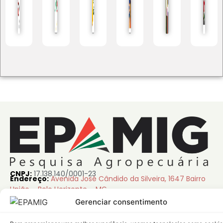
CNPJ:
17.138.140/0001-23
Endereço:
Avenida José Cândido da Silveira, 1647 Bairro
União – Belo Horizonte – MG
CEP: 31170-495
Gerenciar consentimento
Telefone:
(31) 3489-5000
(somente chamadas, não
atende WhatsApp)
E-mail:
faleconosco@epamig.br