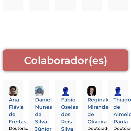
Colaborador(es)
Ana
Daniel
Fábio
Reginaldo
Thiag
Flávia
Nunes
Oseias
Miranda
de
de
da
dos
de
Almei
Freitas
Silva
Reis
Oliveira
Paula
Doutorado
Doutorado
Doutor
Júnior
Silva