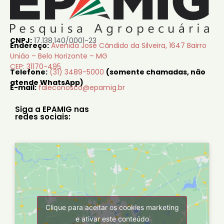
CNPJ:
17.138.140/0001-23
Endereço:
Avenida José Cândido da Silveira, 1647 Bairro
União – Belo Horizonte – MG
CEP: 31170-495
Telefone:
(31) 3489-5000
(somente chamadas, não
atende WhatsApp)
E-mail:
faleconosco@epamig.br
Siga a EPAMIG nas
redes sociais:
Clique para aceitar os cookies marketing
e ativar este conteúdo