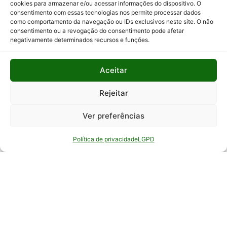
cookies para armazenar e/ou acessar informações do dispositivo. O
consentimento com essas tecnologias nos permite processar dados
Relatório
como comportamento da navegação ou IDs exclusivos neste site. O não
Anual de
consentimento ou a revogação do consentimento pode afetar
Atividades
negativamente determinados recursos e funções.
da
Auditoria
Interna
Aceitar
Relatório
Rejeitar
de Gestão
Ver preferências
Serviço de
Informação
Política de privacidade
LGPD
ao Cidadão
© Todos os direitos reservados - EPAMIG -
Empresa de Pesquisa Agropecuária de Minas
Gerais - Desenvolvimento: ASCOM - Assessoria de