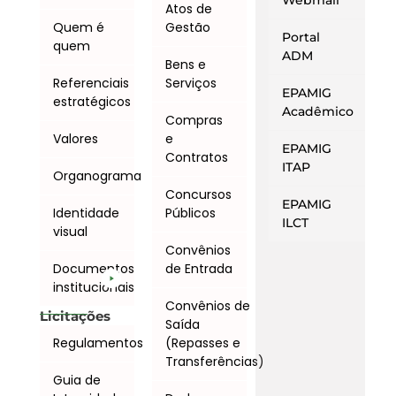
Webmail
Atos de
Quem é
Gestão
Portal
quem
ADM
Bens e
Referenciais
Serviços
EPAMIG
estratégicos
Acadêmico
Compras
Valores
e
EPAMIG
Contratos
ITAP
Organograma
Concursos
EPAMIG
Identidade
Públicos
ILCT
visual
Convênios
Documentos
de Entrada
institucionais
Convênios de
Licitações
Saída
Regulamentos
(Repasses e
Transferências)
Guia de