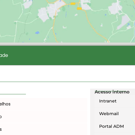
dade
Acesso interno
Intranet
elhos
Webmail
o
Portal ADM
s