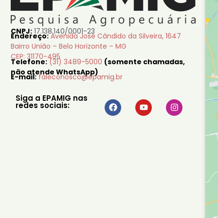
CNPJ:
17.138.140/0001-23
Endereço:
Avenida José Cândido da Silveira, 1647
Bairro União – Belo Horizonte – MG
CEP: 31170-495
Telefone:
(31) 3489-5000
(somente chamadas,
não atende WhatsApp)
E-mail:
faleconosco@epamig.br
Siga a EPAMIG nas
redes sociais: