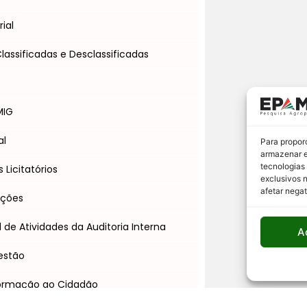
ial
assificadas e Desclassificadas
s
MIG
al
Para propor
armazenar e
tecnologias
Licitatórios
exclusivos 
afetar nega
Ações
l de Atividades da Auditoria Interna
A
estão
formação ao Cidadão