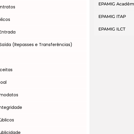
EPAMIG Acadêm
ntratos
EPAMIG ITAP
licos
EPAMIG ILCT
Entrada
Saída (Repasses e Transferências)
s
ceitas
soal
omodatos
ntegridade
úblicos
blicidade