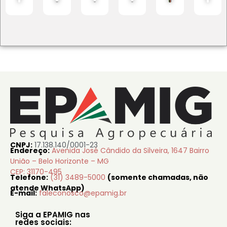
CNPJ:
17.138.140/0001-23
Endereço:
Avenida José Cândido da Silveira, 1647 Bairro
União – Belo Horizonte – MG
CEP: 31170-495
Telefone:
(31) 3489-5000
(somente chamadas, não
atende WhatsApp)
E-mail:
faleconosco@epamig.br
Siga a EPAMIG nas
redes sociais: